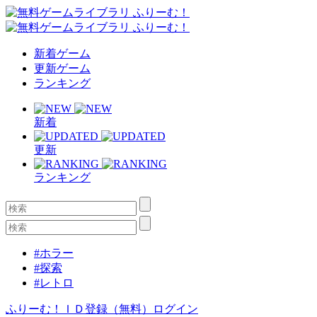
新着ゲーム
更新ゲーム
ランキング
新着
更新
ランキング
#ホラー
#探索
#レトロ
ふりーむ！ＩＤ登録（無料）
ログイン