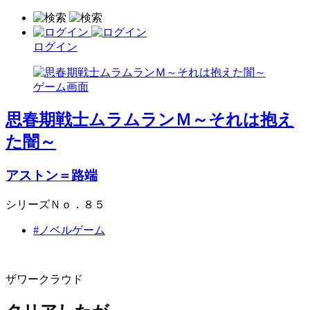
ログイン
思春期戦士ムラムランＭ～それは抱え
た闇～
アストン＝路端
シリーズＮｏ．８５
#ノベルゲーム
ザワークラウド