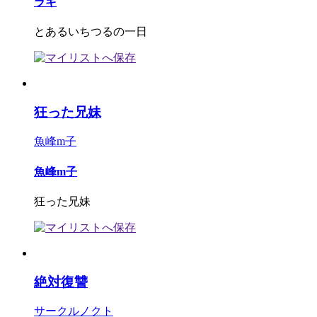
ラギ
とあるいちつるの一日
狂った兄妹
魚峰m子
魚峰m子
狂った兄妹
絶対復讐
サークルノクト