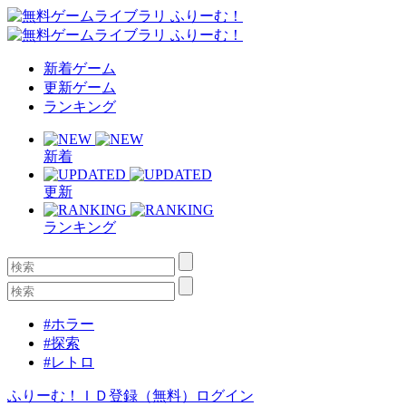
新着ゲーム
更新ゲーム
ランキング
新着
更新
ランキング
#ホラー
#探索
#レトロ
ふりーむ！ＩＤ登録（無料）
ログイン