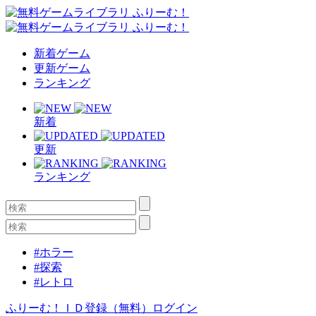
新着ゲーム
更新ゲーム
ランキング
新着
更新
ランキング
#ホラー
#探索
#レトロ
ふりーむ！ＩＤ登録（無料）
ログイン