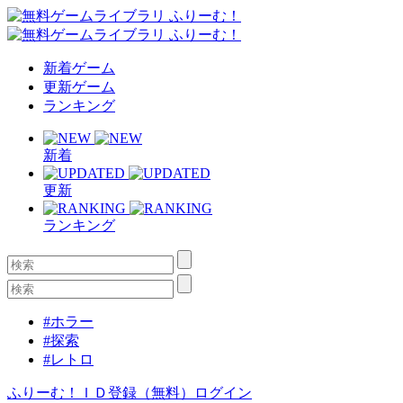
新着ゲーム
更新ゲーム
ランキング
新着
更新
ランキング
#ホラー
#探索
#レトロ
ふりーむ！ＩＤ登録（無料）
ログイン