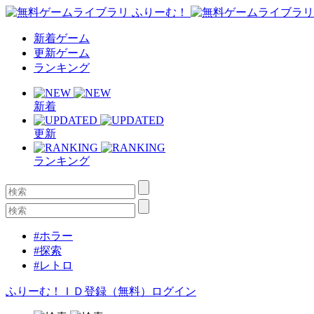
新着ゲーム
更新ゲーム
ランキング
新着
更新
ランキング
#ホラー
#探索
#レトロ
ふりーむ！ＩＤ登録（無料）
ログイン