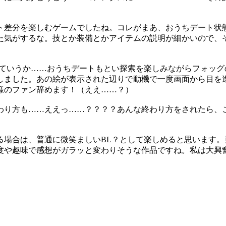
ト差分を楽しむゲームでしたね。コレがまあ、おうちデート状
た気がするな。技とか装備とかアイテムの説明が細かいので、
っていうか……おうちデートもとい探索を楽しみながらフォッ
しました。あの絵が表示された辺りで動機で一度画面から目を
様のファン辞めます！（ええ……？）
わり方も……ええっ……？？？？あんな終わり方をされたら、
る場合は、普通に微笑ましいBL？として楽しめると思います
度や趣味で感想がガラッと変わりそうな作品ですね。私は大興