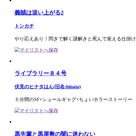
義賊は這い上がる2
トンカチ
やり応えあり！閃きで解く謎解きと死んで覚える仕掛け
ライブラリー８４号
伏見のヒナタはん(旧名:hinata)
５分間のSF×シュールギャグ×ちょいホラーストーリー
黒先輩と黒屋敷の闇に迷わない