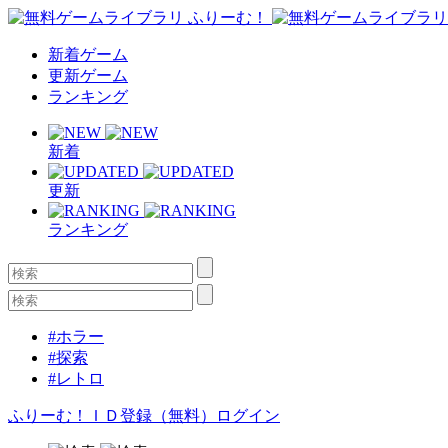
新着ゲーム
更新ゲーム
ランキング
新着
更新
ランキング
#ホラー
#探索
#レトロ
ふりーむ！ＩＤ登録（無料）
ログイン