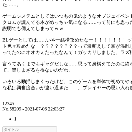
た……。
ゲームシステムとしてはいつもの鬼のようなオブジェイベン
クロムが読んでる本がめっちゃ気になる……って前にも思っ
説明でも伺えてしまってｗｗ
BLゲーとしては……いやー結構攻めたなー！！！！！！！
ト色々攻めたなー？？？？？？？？って激萌えして頭が混乱
ってたのにオオカミだったなんて！ガッカリしました、ラズ
言うてあくまでもギャグだしな……思って身構えてたのに終
て、楽しまざるを得ないのだわ。
いろいろ動揺しまくったけど、このゲームを単体で初めてや
な私は興奮度合いが違い過ぎた……。プレイヤーの思い入れ
12345
No.58209 - 2021-07-06 22:03:27
1