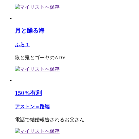
月と踊る海
ふらｔ
狼と兎とゴーヤのADV
150%有利
アストン＝路端
電話で結婚報告されるお父さん