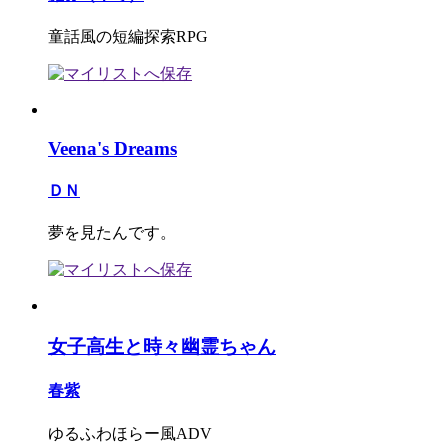
童話風の短編探索RPG
Veena's Dreams
ＤＮ
夢を見たんです。
女子高生と時々幽霊ちゃん
春紫
ゆるふわほらー風ADV