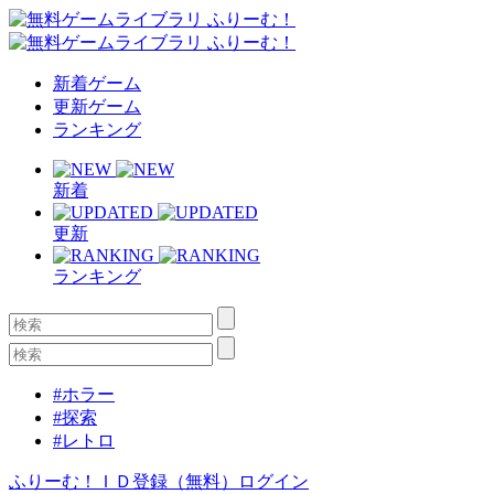
新着ゲーム
更新ゲーム
ランキング
新着
更新
ランキング
#ホラー
#探索
#レトロ
ふりーむ！ＩＤ登録（無料）
ログイン