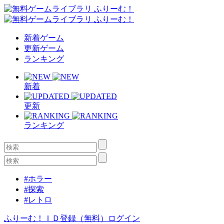
新着ゲーム
更新ゲーム
ランキング
新着
更新
ランキング
#ホラー
#探索
#レトロ
ふりーむ！ＩＤ登録（無料）
ログイン