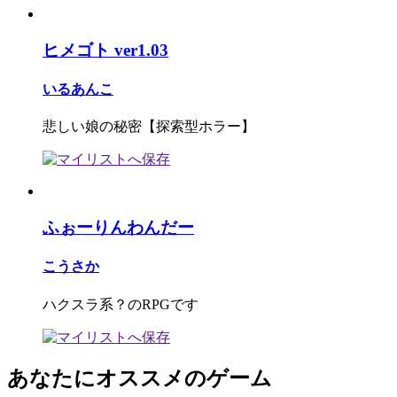
ヒメゴト ver1.03
いるあんこ
悲しい娘の秘密【探索型ホラー】
ふぉーりんわんだー
こうさか
ハクスラ系？のRPGです
あなたにオススメのゲーム