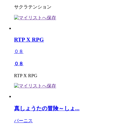
サクラテンション
RTP X RPG
０８
０８
RTP X RPG
真しょうたの冒険～しょ...
バーニス