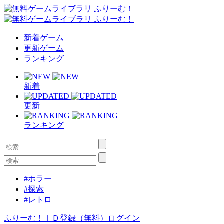
新着ゲーム
更新ゲーム
ランキング
新着
更新
ランキング
#ホラー
#探索
#レトロ
ふりーむ！ＩＤ登録（無料）
ログイン