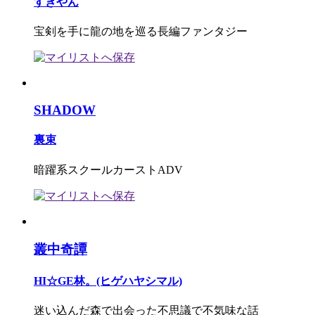
すぎやん
宝剣を手に龍の地を巡る長編ファンタジー
SHADOW
裏束
暗躍系スクールカーストADV
叢中奇譚
HI☆GE林。(ヒゲハヤシマル)
迷い込んだ森で出会った不思議で不気味な話