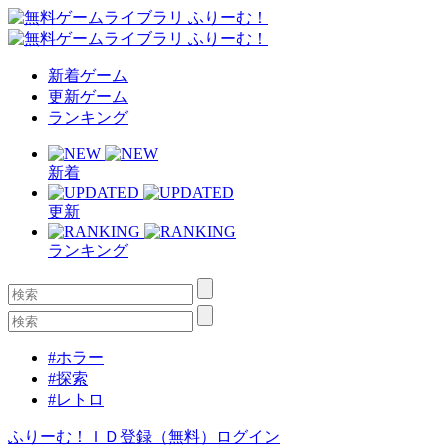
新着ゲーム
更新ゲーム
ランキング
新着
更新
ランキング
#ホラー
#探索
#レトロ
ふりーむ！ＩＤ登録（無料）
ログイン