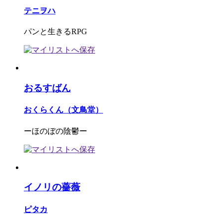
テニヲハ
パンと生きるRPG
おるすばん
おくらくん（文鳥堂）
ーほのぼの陰鬱ー
イノリの薔薇
ピタカ