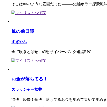
そこは××のような庭園だった―――短編ホラー探索風
風の前日譚
すぎやん
全て吹きとばせ。幻想サイバーパンク短編RPG
お金が落ちてる！
スラッシャー松井
痛快！軽快！豪快！落ちてるお金を集めて集めて集めま