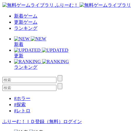
新着ゲーム
更新ゲーム
ランキング
新着
更新
ランキング
#ホラー
#探索
#レトロ
ふりーむ！ＩＤ登録（無料）
ログイン