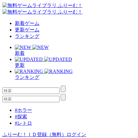
新着ゲーム
更新ゲーム
ランキング
新着
更新
ランキング
#ホラー
#探索
#レトロ
ふりーむ！ＩＤ登録（無料）
ログイン