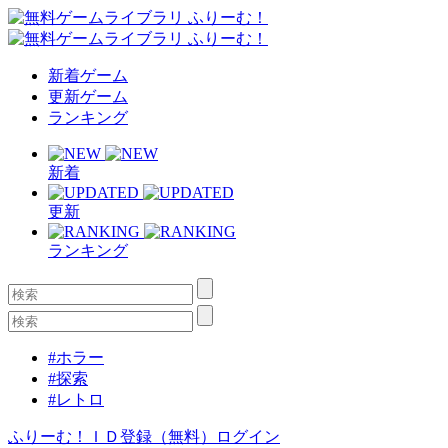
新着ゲーム
更新ゲーム
ランキング
新着
更新
ランキング
#ホラー
#探索
#レトロ
ふりーむ！ＩＤ登録（無料）
ログイン