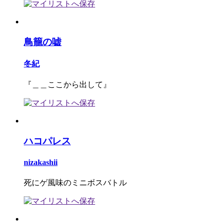
鳥籠の嘘
冬紀
『＿＿ここから出して』
ハコパレス
nizakashii
死にゲ風味のミニボスバトル