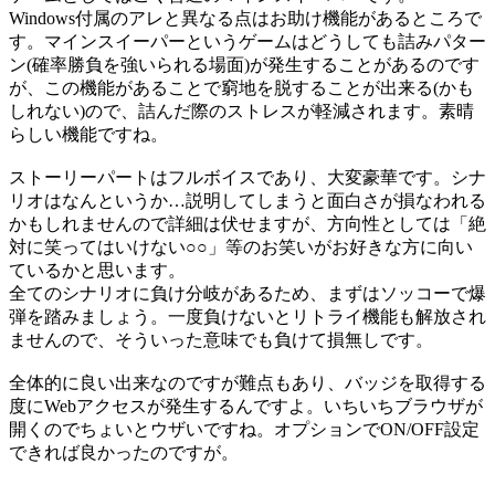
Windows付属のアレと異なる点はお助け機能があるところで
す。マインスイーパーというゲームはどうしても詰みパター
ン(確率勝負を強いられる場面)が発生することがあるのです
が、この機能があることで窮地を脱することが出来る(かも
しれない)ので、詰んだ際のストレスが軽減されます。素晴
らしい機能ですね。
ストーリーパートはフルボイスであり、大変豪華です。シナ
リオはなんというか…説明してしまうと面白さが損なわれる
かもしれませんので詳細は伏せますが、方向性としては「絶
対に笑ってはいけない○○」等のお笑いがお好きな方に向い
ているかと思います。
全てのシナリオに負け分岐があるため、まずはソッコーで爆
弾を踏みましょう。一度負けないとリトライ機能も解放され
ませんので、そういった意味でも負けて損無しです。
全体的に良い出来なのですが難点もあり、バッジを取得する
度にWebアクセスが発生するんですよ。いちいちブラウザが
開くのでちょいとウザいですね。オプションでON/OFF設定
できれば良かったのですが。