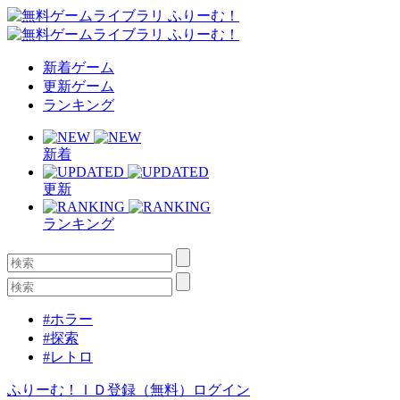
新着ゲーム
更新ゲーム
ランキング
新着
更新
ランキング
#ホラー
#探索
#レトロ
ふりーむ！ＩＤ登録（無料）
ログイン