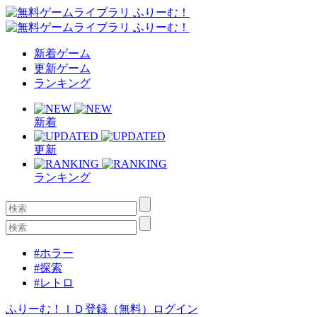
新着ゲーム
更新ゲーム
ランキング
新着
更新
ランキング
#ホラー
#探索
#レトロ
ふりーむ！ＩＤ登録（無料）
ログイン