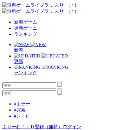
新着ゲーム
更新ゲーム
ランキング
新着
更新
ランキング
#ホラー
#探索
#レトロ
ふりーむ！ＩＤ登録（無料）
ログイン