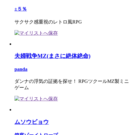
±５％
サクサク感重視のレトロ風RPG
夫婦戦争MZ(まさに絶体絶命)
panda
ダンナの浮気の証拠を探せ！ RPGツクールMZ製ミニ
ゲーム
ムソウビョウ