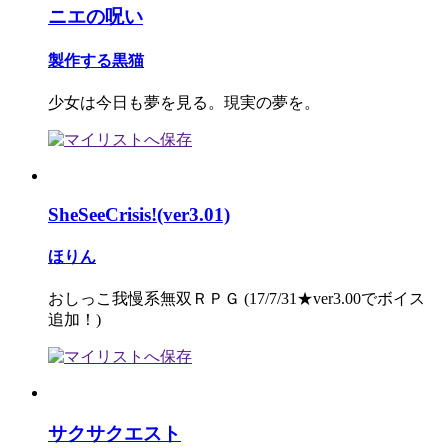
ニエの呪い
製作する黒猫
少女は今日も夢を見る。現実の夢を。
SheSeeCrisis!(ver3.01)
ほりん
おしっこ我慢系無双ＲＰＧ (17/7/31★ver3.00でボイス
追加！)
サクサクエスト