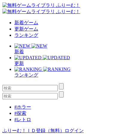
新着ゲーム
更新ゲーム
ランキング
新着
更新
ランキング
#ホラー
#探索
#レトロ
ふりーむ！ＩＤ登録（無料）
ログイン