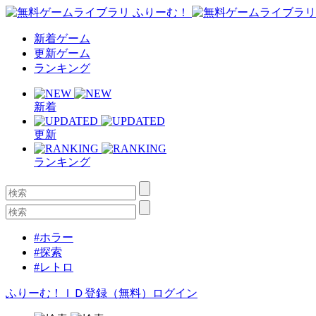
新着ゲーム
更新ゲーム
ランキング
新着
更新
ランキング
#ホラー
#探索
#レトロ
ふりーむ！ＩＤ登録（無料）
ログイン