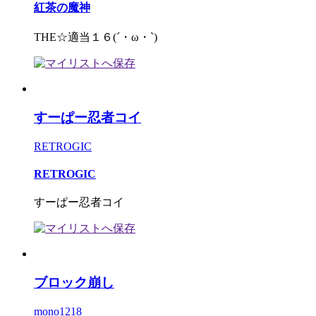
紅茶の魔神
THE☆適当１６(´・ω・`)
すーぱー忍者コイ
RETROGIC
RETROGIC
すーぱー忍者コイ
ブロック崩し
mono1218