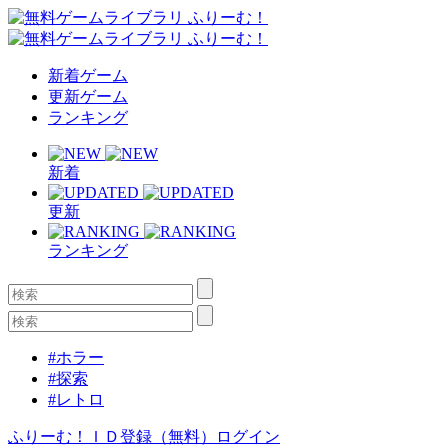
新着ゲーム
更新ゲーム
ランキング
新着
更新
ランキング
#ホラー
#探索
#レトロ
ふりーむ！ＩＤ登録（無料）
ログイン