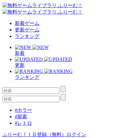
新着ゲーム
更新ゲーム
ランキング
新着
更新
ランキング
#ホラー
#探索
#レトロ
ふりーむ！ＩＤ登録（無料）
ログイン