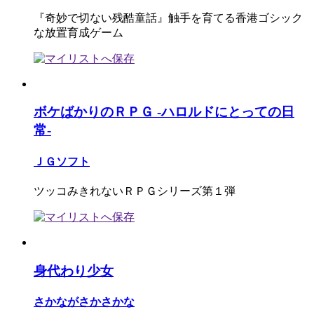
『奇妙で切ない残酷童話』触手を育てる香港ゴシック
な放置育成ゲーム
ボケばかりのＲＰＧ -ハロルドにとっての日
常-
ＪＧソフト
ツッコみきれないＲＰＧシリーズ第１弾
身代わり少女
さかながさかさかな