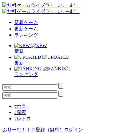
新着ゲーム
更新ゲーム
ランキング
新着
更新
ランキング
#ホラー
#探索
#レトロ
ふりーむ！ＩＤ登録（無料）
ログイン