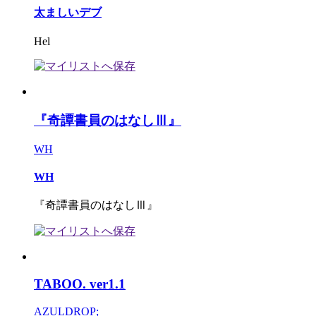
太ましいデブ
Hel
『奇譚書員のはなしⅢ』
WH
WH
『奇譚書員のはなしⅢ』
TABOO. ver1.1
AZULDROP;