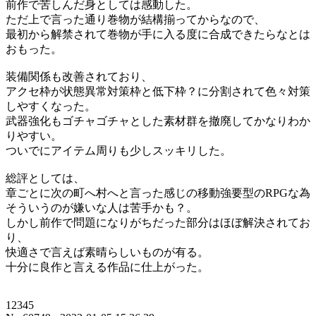
前作で苦しんだ身としては感動した。
ただ上で言った通り巻物が結構揃ってからなので、
最初から解禁されて巻物が手に入る度に合成できたらなとは
おもった。
装備関係も改善されており、
アクセ枠が状態異常対策枠と低下枠？に分割されて色々対策
しやすくなった。
武器強化もゴチャゴチャとした素材群を撤廃してかなりわか
りやすい。
ついでにアイテム周りも少しスッキリした。
総評としては、
章ごとに次の町へ村へと言った感じの移動強要型のRPGな為
そういうのが嫌いな人は苦手かも？。
しかし前作で問題になりがちだった部分はほぼ解決されてお
り、
快適さで言えば素晴らしいものが有る。
十分に良作と言える作品に仕上がった。
12345