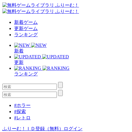
新着ゲーム
更新ゲーム
ランキング
新着
更新
ランキング
#ホラー
#探索
#レトロ
ふりーむ！ＩＤ登録（無料）
ログイン