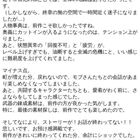
す。
（しかしながら、終章の無の空間で一時間近く迷子になりま
したが…）
人物事典は、前作こそ欲しかったですね。
奥義にカットインが入るようになったのは、テンション上が
りました。
あと、状態異常の「回復不可」と「疲労」が、
レベル上げすぎでも、油断すると全滅の危機にと、いい感じ
に難易度を上げてくれてました。
マイナス点。
町が増えた分、戻れないので、モブさんたちとの会話があま
り楽しめなくなってしまいました。
あと、共闘するキャラクターたちとも、愛着がわく前に、さ
よならをしてしまった感じでした。
武器の錬成素材は、前作の方が良かった気がします。
特に、最後の素材探しは、前作でとても楽しめたので。
そしてなにより、ストーリーが！お話が終わってない！！
悲しいです、お預け感満載です。
前作がきれいに終わってくれた分、余計にショックでした。