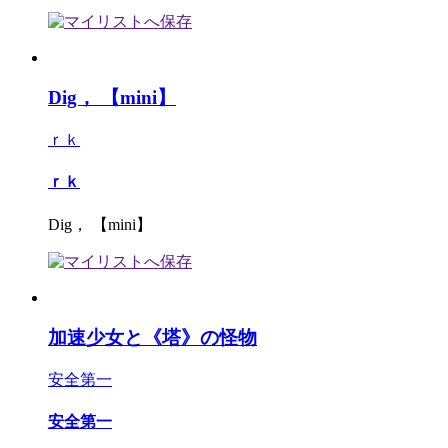
Dig， 【mini】
ｒｋ
ｒｋ
Dig， 【mini】
加速少女と《塔》の怪物
安全第一
安全第一