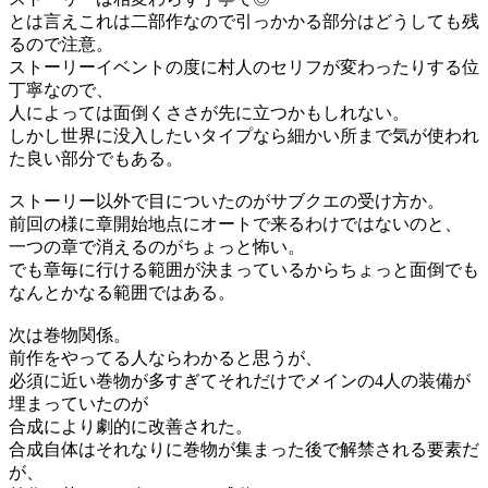
とは言えこれは二部作なので引っかかる部分はどうしても残
るので注意。
ストーリーイベントの度に村人のセリフが変わったりする位
丁寧なので、
人によっては面倒くささが先に立つかもしれない。
しかし世界に没入したいタイプなら細かい所まで気が使われ
た良い部分でもある。
ストーリー以外で目についたのがサブクエの受け方か。
前回の様に章開始地点にオートで来るわけではないのと、
一つの章で消えるのがちょっと怖い。
でも章毎に行ける範囲が決まっているからちょっと面倒でも
なんとかなる範囲ではある。
次は巻物関係。
前作をやってる人ならわかると思うが、
必須に近い巻物が多すぎてそれだけでメインの4人の装備が
埋まっていたのが
合成により劇的に改善された。
合成自体はそれなりに巻物が集まった後で解禁される要素だ
が、