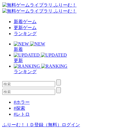
新着ゲーム
更新ゲーム
ランキング
新着
更新
ランキング
#ホラー
#探索
#レトロ
ふりーむ！ＩＤ登録（無料）
ログイン