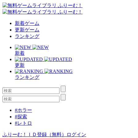
新着ゲーム
更新ゲーム
ランキング
新着
更新
ランキング
#ホラー
#探索
#レトロ
ふりーむ！ＩＤ登録（無料）
ログイン