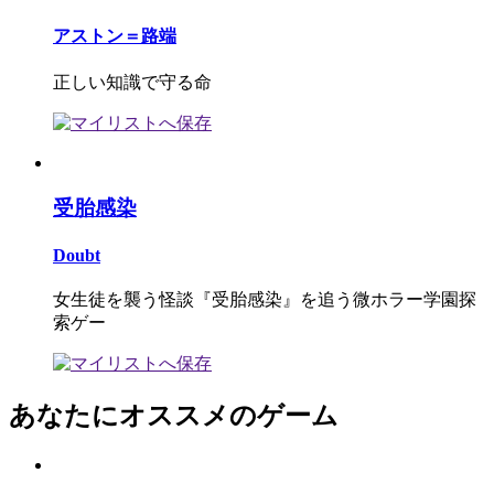
アストン＝路端
正しい知識で守る命
受胎感染
Doubt
女生徒を襲う怪談『受胎感染』を追う微ホラー学園探
索ゲー
あなたにオススメのゲーム