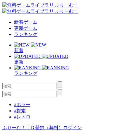
新着ゲーム
更新ゲーム
ランキング
新着
更新
ランキング
#ホラー
#探索
#レトロ
ふりーむ！ＩＤ登録（無料）
ログイン