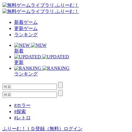
新着ゲーム
更新ゲーム
ランキング
新着
更新
ランキング
#ホラー
#探索
#レトロ
ふりーむ！ＩＤ登録（無料）
ログイン