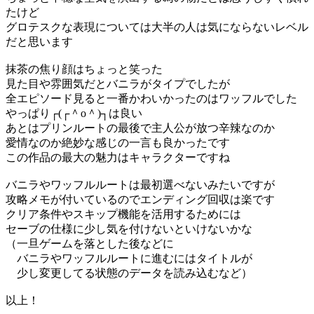
たけど
グロテスクな表現については大半の人は気にならないレベル
だと思います
抹茶の焦り顔はちょっと笑った
見た目や雰囲気だとバニラがタイプでしたが
全エピソード見ると一番かわいかったのはワッフルでした
やっぱり┌(┌＾o＾)┐は良い
あとはプリンルートの最後で主人公が放つ辛辣なのか
愛情なのか絶妙な感じの一言も良かったです
この作品の最大の魅力はキャラクターですね
バニラやワッフルルートは最初選べないみたいですが
攻略メモが付いているのでエンディング回収は楽です
クリア条件やスキップ機能を活用するためには
セーブの仕様に少し気を付けないといけないかな
（一旦ゲームを落とした後などに
バニラやワッフルルートに進むにはタイトルが
少し変更してる状態のデータを読み込むなど）
以上！