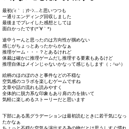
最初(´ε｀；)ｳｰﾝ…と思いつつも
一通りエンディング回収しました
最後までプレイした感想としては
面白かったです(*´∀｀*)
途中うーんと思ったのは方向性が掴めない
感じがちょっとあったからかなぁ
推理ゲーム・・・？とあるけれど
体裁は確かに推理ゲームだし推理する要素もあるけど
推理自体はメインじゃないかなって感じもします（；^ω^）
絵柄のほのぼのさと事件などの不穏な
空気感のコラボを楽しむゲームですね
文章や話の流れも読みやすく
全体的に脱力系な印象もあり肩の力を抜いて
気軽に楽しめるストーリーだと思います
下部にある黒グラデーションは最初読むときに若干気になっ
たかなぁ
ちょっと不穏な空気を演出する為の物だとは思うしすぐ慣れ