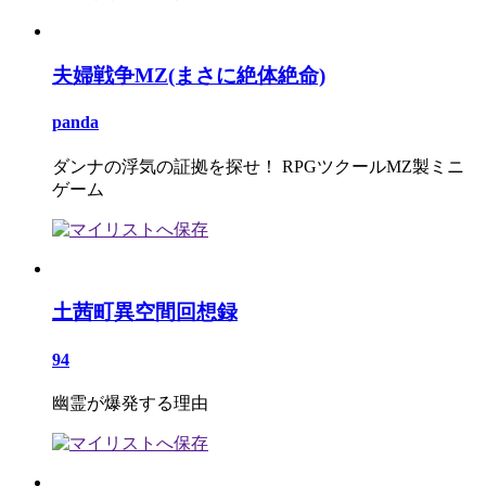
夫婦戦争MZ(まさに絶体絶命)
panda
ダンナの浮気の証拠を探せ！ RPGツクールMZ製ミニ
ゲーム
土茜町異空間回想録
94
幽霊が爆発する理由