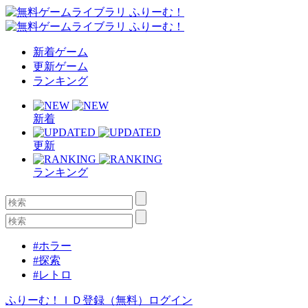
新着ゲーム
更新ゲーム
ランキング
新着
更新
ランキング
#ホラー
#探索
#レトロ
ふりーむ！ＩＤ登録（無料）
ログイン