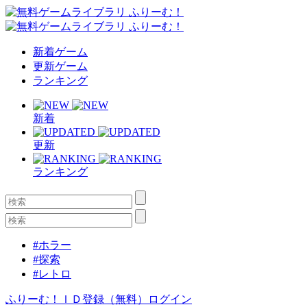
新着ゲーム
更新ゲーム
ランキング
新着
更新
ランキング
#ホラー
#探索
#レトロ
ふりーむ！ＩＤ登録（無料）
ログイン