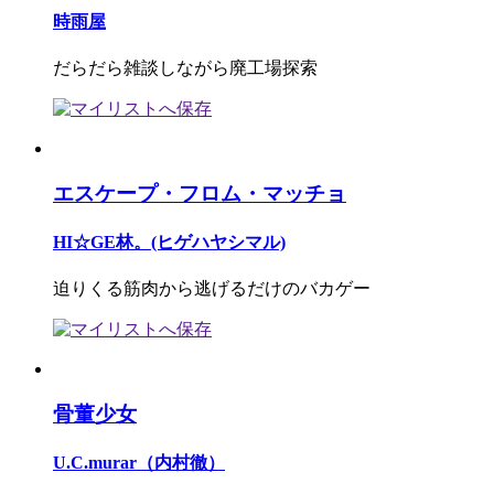
時雨屋
だらだら雑談しながら廃工場探索
エスケープ・フロム・マッチョ
HI☆GE林。(ヒゲハヤシマル)
迫りくる筋肉から逃げるだけのバカゲー
骨董少女
U.C.murar（内村徹）