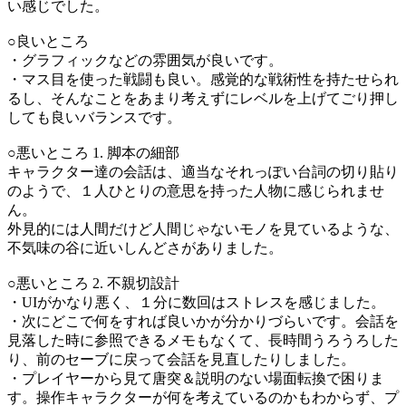
い感じでした。
○良いところ
・グラフィックなどの雰囲気が良いです。
・マス目を使った戦闘も良い。感覚的な戦術性を持たせられ
るし、そんなことをあまり考えずにレベルを上げてごり押し
しても良いバランスです。
○悪いところ 1. 脚本の細部
キャラクター達の会話は、適当なそれっぽい台詞の切り貼り
のようで、１人ひとりの意思を持った人物に感じられませ
ん。
外見的には人間だけど人間じゃないモノを見ているような、
不気味の谷に近いしんどさがありました。
○悪いところ 2. 不親切設計
・UIがかなり悪く、１分に数回はストレスを感じました。
・次にどこで何をすれば良いかが分かりづらいです。会話を
見落した時に参照できるメモもなくて、長時間うろうろした
り、前のセーブに戻って会話を見直したりしました。
・プレイヤーから見て唐突＆説明のない場面転換で困りま
す。操作キャラクターが何を考えているのかもわからず、プ