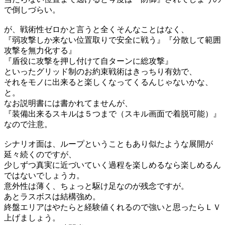
で倒しづらい。
が、戦術性ゼロかと言うと全くそんなことはなく、
『弱攻撃しか来ない位置取りで安全に戦う』『分散して範囲
攻撃を無力化する』
『盾役に攻撃を押し付けて自ターンに総攻撃』
といったグリッド制のお約束戦術はきっちり有効で、
それをモノに出来ると楽しくなってくるんじゃないかな、
と。
なお説明書には書かれてませんが、
『装備出来るスキルは５つまで（スキル画面で着脱可能）』
なので注意。
シナリオ面は、ループということもあり似たような展開が
延々続くのですが、
少しずつ真実に近づいていく過程を楽しめるなら楽しめるん
ではないでしょうカ。
意外性は薄く、ちょっと駆け足なのが残念ですが。
あとラスボスは結構強め。
終盤エリアはやたらと経験値くれるので強いと思ったらＬＶ
上げましょう。