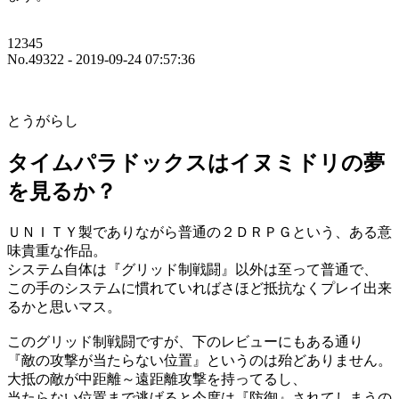
12345
No.49322 - 2019-09-24 07:57:36
とうがらし
タイムパラドックスはイヌミドリの夢
を見るか？
ＵＮＩＴＹ製でありながら普通の２ＤＲＰＧという、ある意
味貴重な作品。
システム自体は『グリッド制戦闘』以外は至って普通で、
この手のシステムに慣れていればさほど抵抗なくプレイ出来
るかと思いマス。
このグリッド制戦闘ですが、下のレビューにもある通り
『敵の攻撃が当たらない位置』というのは殆どありません。
大抵の敵が中距離～遠距離攻撃を持ってるし、
当たらない位置まで逃げると今度は『防御』されてしまうの