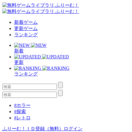
新着ゲーム
更新ゲーム
ランキング
新着
更新
ランキング
#ホラー
#探索
#レトロ
ふりーむ！ＩＤ登録（無料）
ログイン