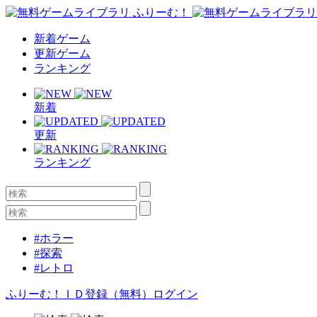
新着ゲーム
更新ゲーム
ランキング
新着
更新
ランキング
#ホラー
#探索
#レトロ
ふりーむ！ＩＤ登録（無料）
ログイン