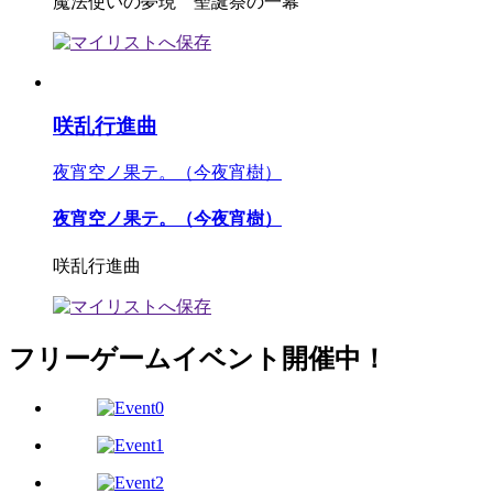
魔法使いの夢現 聖誕祭の一幕
咲乱行進曲
夜宵空ノ果テ。（今夜宵樹）
夜宵空ノ果テ。（今夜宵樹）
咲乱行進曲
フリーゲームイベント開催中！