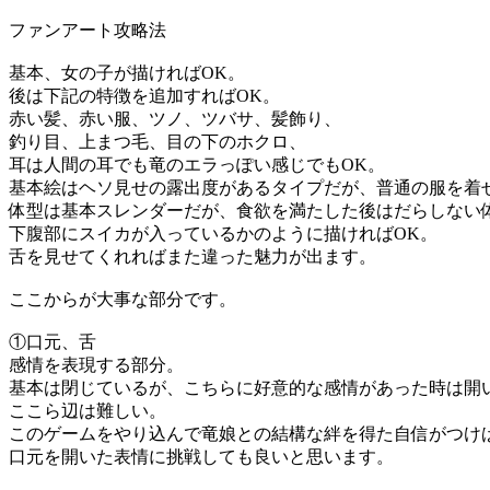
ファンアート攻略法
基本、女の子が描ければOK。
後は下記の特徴を追加すればOK。
赤い髪、赤い服、ツノ、ツバサ、髪飾り、
釣り目、上まつ毛、目の下のホクロ、
耳は人間の耳でも竜のエラっぽい感じでもOK。
基本絵はヘソ見せの露出度があるタイプだが、普通の服を着
体型は基本スレンダーだが、食欲を満たした後はだらしない
下腹部にスイカが入っているかのように描ければOK。
舌を見せてくれればまた違った魅力が出ます。
ここからが大事な部分です。
①口元、舌
感情を表現する部分。
基本は閉じているが、こちらに好意的な感情があった時は開
ここら辺は難しい。
このゲームをやり込んで竜娘との結構な絆を得た自信がつけ
口元を開いた表情に挑戦しても良いと思います。