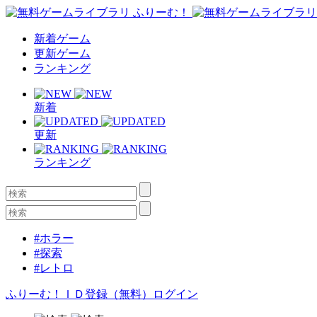
新着ゲーム
更新ゲーム
ランキング
新着
更新
ランキング
#ホラー
#探索
#レトロ
ふりーむ！ＩＤ登録（無料）
ログイン