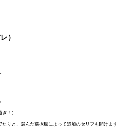
バレ）
～
)
過ぎ！）
でたりと、選んだ選択肢によって追加のセリフも聞けます