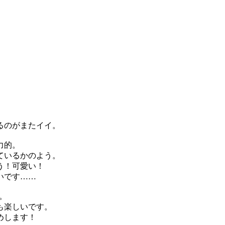
。
るのがまたイイ。
力的。
ているかのよう。
う！可愛い！
いです……
。
も楽しいです。
めします！