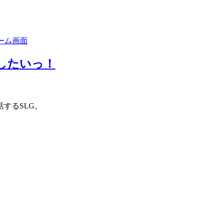
したいっ！
するSLG。