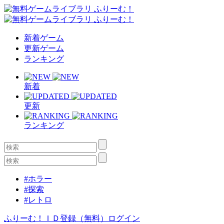
新着ゲーム
更新ゲーム
ランキング
新着
更新
ランキング
#ホラー
#探索
#レトロ
ふりーむ！ＩＤ登録（無料）
ログイン