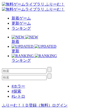
新着ゲーム
更新ゲーム
ランキング
新着
更新
ランキング
#ホラー
#探索
#レトロ
ふりーむ！ＩＤ登録（無料）
ログイン