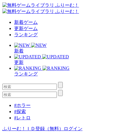
新着ゲーム
更新ゲーム
ランキング
新着
更新
ランキング
#ホラー
#探索
#レトロ
ふりーむ！ＩＤ登録（無料）
ログイン