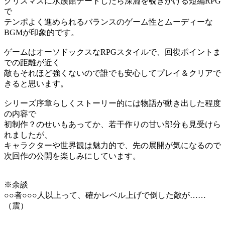
クリスマスに水族館デートしたら深淵を覗きかける短編RPG
で
テンポよく進められるバランスのゲーム性とムーディーな
BGMが印象的です。
ゲームはオーソドックスなRPGスタイルで、回復ポイントま
での距離が近く
敵もそれほど強くないので誰でも安心してプレイ＆クリアで
きると思います。
シリーズ序章らしくストーリー的には物語が動き出した程度
の内容で
初制作？のせいもあってか、若干作りの甘い部分も見受けら
れましたが、
キャラクターや世界観は魅力的で、先の展開が気になるので
次回作の公開を楽しみにしています。
※余談
○○者○○○人以上って、確かレベル上げで倒した敵が……
（震）