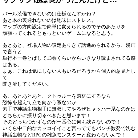
バール装備できないのは仕様なんすかね？
あと木の裏通れないのは地味にストレス。
マップの方向設定で簡単に変えられるのでそのあたりを
頑張ってくれるともっといいゲームになると思う。
あとあと、登場人物の設定ありきで話進められるから、漫画
で言うと
単行本一巻とばして13巻くらいからいきなり読まされてる感
はある。
まぁ、これは気にしない人もいるだろうから個人的意見とし
て
聞き流してください。
あ、あとあとあと、クトゥルーを題材にするなら
恐怖を超えて立ち向かう系なのか
素手で神話生物相手に無双してやるぜヒャッハー系なのかは
どちらかに振り切るべきだと思います！
そのどっちつかずなのが一番心に何も残さないので！
いくら中二的なカッコイイこと言っててもパンチ数発で沈む
神話生物などRPGの雑魚モンスターと変わらないんで！