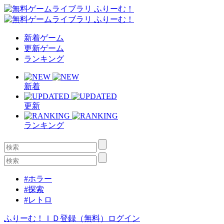
新着ゲーム
更新ゲーム
ランキング
新着
更新
ランキング
#ホラー
#探索
#レトロ
ふりーむ！ＩＤ登録（無料）
ログイン