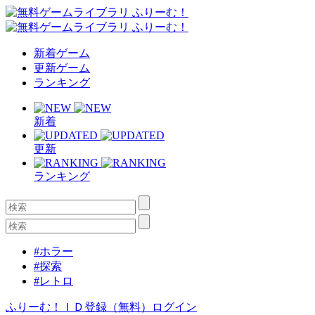
新着ゲーム
更新ゲーム
ランキング
新着
更新
ランキング
#ホラー
#探索
#レトロ
ふりーむ！ＩＤ登録（無料）
ログイン