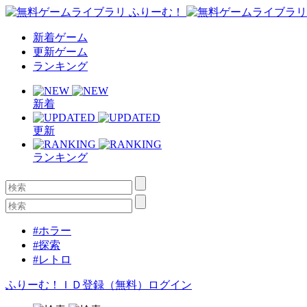
新着ゲーム
更新ゲーム
ランキング
新着
更新
ランキング
#ホラー
#探索
#レトロ
ふりーむ！ＩＤ登録（無料）
ログイン