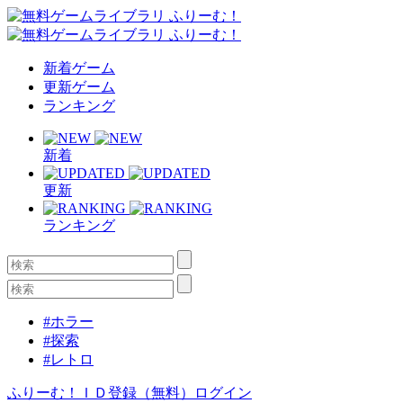
新着ゲーム
更新ゲーム
ランキング
新着
更新
ランキング
#ホラー
#探索
#レトロ
ふりーむ！ＩＤ登録（無料）
ログイン