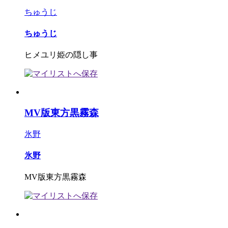
ちゅうじ
ちゅうじ
ヒメユリ姫の隠し事
MV版東方黒霧森
氷野
氷野
MV版東方黒霧森