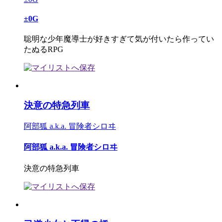
±0G
聡明な少年魔導士が好きすぎて気が付いたら作ってい
たぬるRPG
決意の特急列車
阿部狐 a.k.a. 冒険者シロヰ
阿部狐 a.k.a. 冒険者シロヰ
決意の特急列車