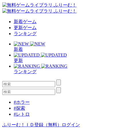
新着ゲーム
更新ゲーム
ランキング
新着
更新
ランキング
#ホラー
#探索
#レトロ
ふりーむ！ＩＤ登録（無料）
ログイン