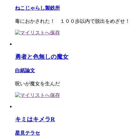
ねこじゃらし製鉄所
毒におかされた！ １００歩以内で脱出をめざせ！
勇者と色無しの魔女
白紙論文
呪いが魔女を生んだ
キミはキメラR
星見テラセ