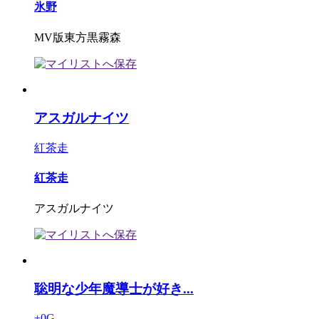
氷野
MV版東方黒霧森
アスガルナイツ
紅茶走
紅茶走
アスガルナイツ
聡明な少年魔導士が好き...
±0G