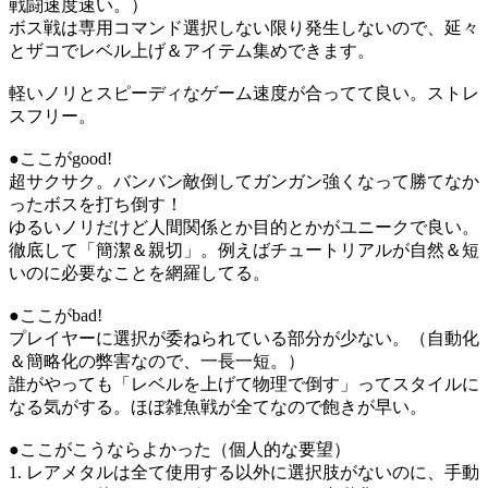
戦闘速度速い。）
ボス戦は専用コマンド選択しない限り発生しないので、延々
とザコでレベル上げ＆アイテム集めできます。
軽いノリとスピーディなゲーム速度が合ってて良い。ストレ
スフリー。
●ここがgood!
超サクサク。バンバン敵倒してガンガン強くなって勝てなか
ったボスを打ち倒す！
ゆるいノリだけど人間関係とか目的とかがユニークで良い。
徹底して「簡潔＆親切」。例えばチュートリアルが自然＆短
いのに必要なことを網羅してる。
●ここがbad!
プレイヤーに選択が委ねられている部分が少ない。（自動化
＆簡略化の弊害なので、一長一短。）
誰がやっても「レベルを上げて物理で倒す」ってスタイルに
なる気がする。ほぼ雑魚戦が全てなので飽きが早い。
●ここがこうならよかった（個人的な要望）
1. レアメタルは全て使用する以外に選択肢がないのに、手動