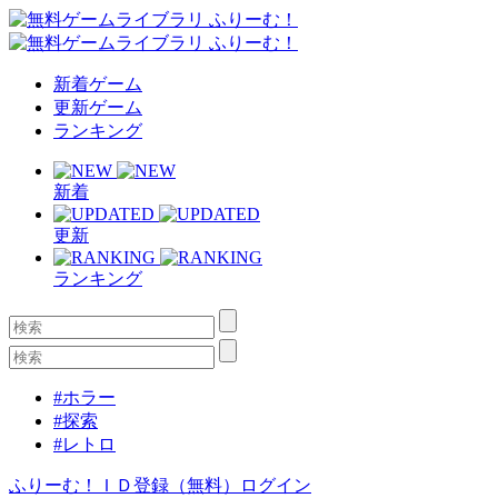
新着ゲーム
更新ゲーム
ランキング
新着
更新
ランキング
#ホラー
#探索
#レトロ
ふりーむ！ＩＤ登録（無料）
ログイン