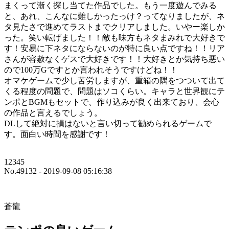
まくって漸く探し当てた作品でした。もう一度遊んでみる
と、あれ、こんなに難しかったっけ？ってなりましたが、ネ
タ見たさで進めてラストまでクリアしました。いやー楽しか
った。笑い転げました！！敵も味方もネタまみれで大好きで
す！安易に下ネタにならないのが特に良い点ですね！！リア
さんが容赦なくゲスで大好きです！！大好きとか気持ち悪い
ので100万Gですとか言われそうですけどね！！
オマケゲームで少し苦労しますが、重箱の隅をつついて出て
くる程度の問題で、問題はソコくらい。キャラと世界観にテ
ンポとBGMもセットで、作り込みが良く出来ており、会心
の作品と言えるでしょう。
DLして絶対に損はないと言い切って勧められるゲームで
す。面白い時間を感謝です！
12345
No.49132 - 2019-09-08 05:16:38
蒼龍