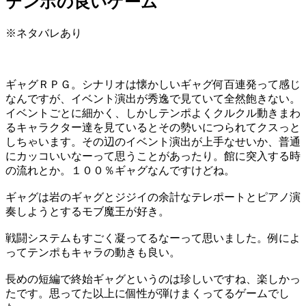
テンポの良いゲーム
※ネタバレあり
ギャグＲＰＧ。シナリオは懐かしいギャグ何百連発って感じ
なんですが、イベント演出が秀逸で見ていて全然飽きない。
イベントごとに細かく、しかしテンポよくクルクル動きまわ
るキャラクター達を見ているとその勢いにつられてクスっと
しちゃいます。その辺のイベント演出が上手なせいか、普通
にカッコいいなーって思うことがあったり。館に突入する時
の流れとか。１００％ギャグなんですけどね。
ギャグは岩のギャグとジジイの余計なテレポートとピアノ演
奏しようとするモブ魔王が好き。
戦闘システムもすごく凝ってるなーって思いました。例によ
ってテンポもキャラの動きも良い。
長めの短編で終始ギャグというのは珍しいですね、楽しかっ
たです。思ってた以上に個性が弾けまくってるゲームでし