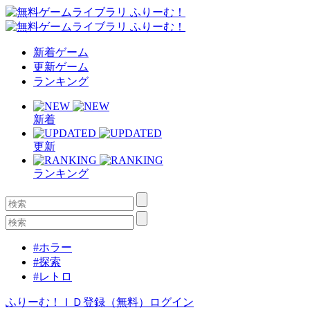
新着ゲーム
更新ゲーム
ランキング
新着
更新
ランキング
#ホラー
#探索
#レトロ
ふりーむ！ＩＤ登録（無料）
ログイン