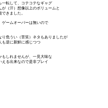
ら一転して、コテコテなギャグ
んが（汗）想像以上のボリュームと
能できました。
、ゲームオーバーは無いので
。
なり危うい（苦笑）ネタもありましたが
人も逆に新鮮に感じつつ
かもしれませんが、一見大味な
いえる出来なので是非プレイ