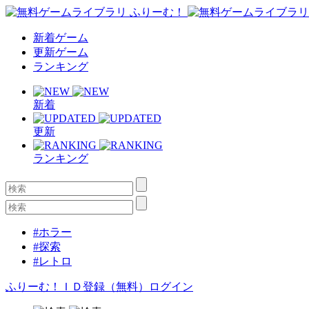
新着ゲーム
更新ゲーム
ランキング
新着
更新
ランキング
#ホラー
#探索
#レトロ
ふりーむ！ＩＤ登録（無料）
ログイン