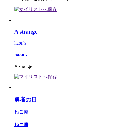
A strange
haon's
haon's
A strange
勇者の日
ねこ庵
ねこ庵