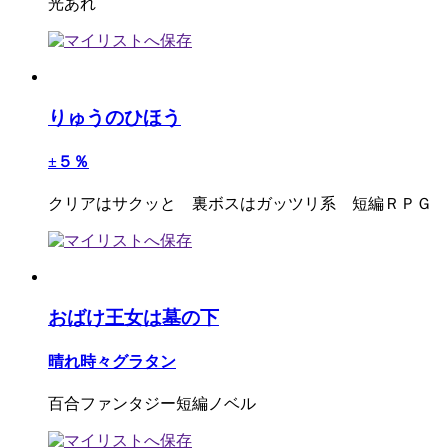
光あれ
りゅうのひほう
±５％
クリアはサクッと 裏ボスはガッツリ系 短編ＲＰＧ
おばけ王女は墓の下
晴れ時々グラタン
百合ファンタジー短編ノベル