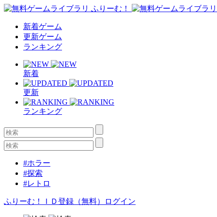
新着ゲーム
更新ゲーム
ランキング
新着
更新
ランキング
#ホラー
#探索
#レトロ
ふりーむ！ＩＤ登録（無料）
ログイン