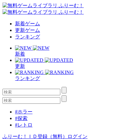
新着ゲーム
更新ゲーム
ランキング
新着
更新
ランキング
#ホラー
#探索
#レトロ
ふりーむ！ＩＤ登録（無料）
ログイン