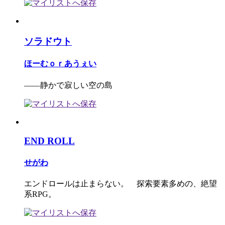
ソラドウト
ほーむｏｒあうぇい
――静かで寂しい空の島
END ROLL
せがわ
エンドロールは止まらない。 探索要素多めの、絶望
系RPG。