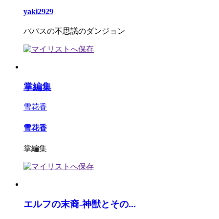
yaki2929
パパスの不思議のダンジョン
掌編集
雪花香
雪花香
掌編集
エルフの末裔-神獣とその...