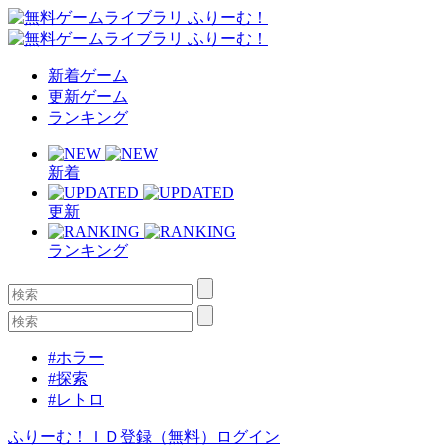
新着ゲーム
更新ゲーム
ランキング
新着
更新
ランキング
#ホラー
#探索
#レトロ
ふりーむ！ＩＤ登録（無料）
ログイン