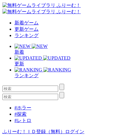
新着ゲーム
更新ゲーム
ランキング
新着
更新
ランキング
#ホラー
#探索
#レトロ
ふりーむ！ＩＤ登録（無料）
ログイン