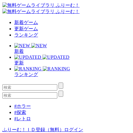
新着ゲーム
更新ゲーム
ランキング
新着
更新
ランキング
#ホラー
#探索
#レトロ
ふりーむ！ＩＤ登録（無料）
ログイン