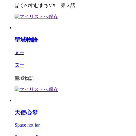
ぼくのすむまちVX 第２話
聖域物語
ヌー
ヌー
聖域物語
天使心母
Space not far