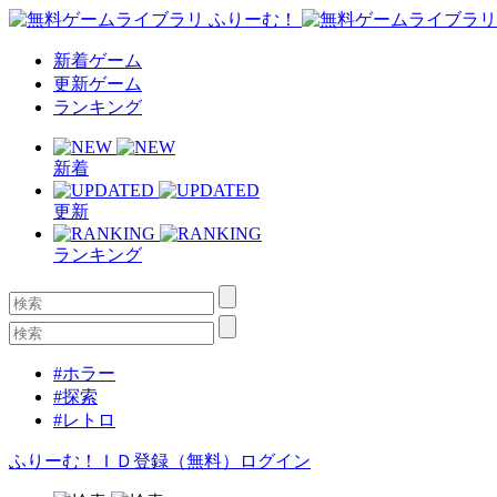
新着ゲーム
更新ゲーム
ランキング
新着
更新
ランキング
#ホラー
#探索
#レトロ
ふりーむ！ＩＤ登録（無料）
ログイン