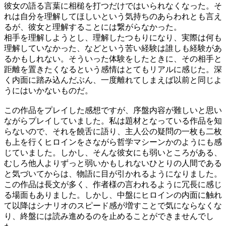
彼女の語る言葉に相槌を打つだけではいられなくなった。そ
れは自分を理解してほしいという気持ちのあらわれとも言え
るが、彼女と理解することには繋がらなかった。
相手を理解しようとし、理解したつもりになり、実際は何も
理解していなかった、などという苦い経験は誰しも経験があ
るかもしれない。そういった体験をしたときに、その相手と
距離を置きたくなるという感情はとてもリアルに感じた。深
く内面に踏み込んだぶん、一度離れてしまえば以前と同じよ
うにはいかないものだ。
この作品をプレイした感想ですが、序盤内容が難しいと思い
ながらプレイしていました。私は題材となっている作品を知
らないので、それを饒舌に語り、主人公の疑問の一枚も二枚
も上を行くヒロインをさながら哲学マシーンかのようにも感
じていました。しかし、そんな彼女にも弱いところがある、
むしろ他人よりずっと弱いかもしれないひとりの人間である
と気づいてからは、物語に目が引かれるようになりました。
この作品は長文が多く、作者様の言われるように冗長に感じ
る場面もありました。しかし、中盤にヒロインの内面に触れ
て以降はシナリオのスピード感が増すことで気にならなくな
り、終盤には読み進めるのを止めることができませんでし