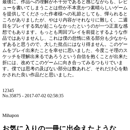
最後に、作品への理解が不十分であると感じながらも、レビ
ューを書いてしまうことは些か不本意かつ素晴らしいゲーム
を提供してくださった作者様への礼節としても、憚られると
ころがありましたが、やはり内容がそれなりに難しく、二週
目をプレイする気が起こらなかったというのが一つ正直な感
想でもあります。もっとも周回プレイを前提とするような作
品ではありませんし、これは僕の怠惰に依る部分も少なから
ずあると思うので、大した批点にはなり得ません。このゲー
ムをプレイ出来たことを幸せに思いました、今度こそ理のス
ケッチを理解出来るであろうという自信を抱くことが出来た
折には、改めてこのゲームに向き合ってみるつもりでいま
す。僕では思考の及ばない部分は数あれど、それだけ心を動
かされた良い作品だと思いました。
12345
No.35875 - 2017-07-02 02:58:35
Mihapon
お気に入りの一冊に出会えたような