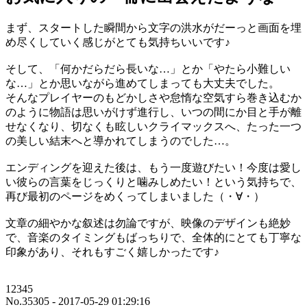
まず、スタートした瞬間から文字の洪水がだーっと画面を埋
め尽くしていく感じがとても気持ちいいです♪
そして、「何かだらだら長いな…」とか「やたら小難しい
な…」とか思いながら進めてしまっても大丈夫でした。
そんなプレイヤーのもどかしさや怠惰な空気すら巻き込むか
のように物語は思いがけず進行し、いつの間にか目と手が離
せなくなり、切なくも眩しいクライマックスへ、たった一つ
の美しい結末へと導かれてしまうのでした…。
エンディングを迎えた後は、もう一度遊びたい！今度は愛し
い彼らの言葉をじっくりと噛みしめたい！という気持ちで、
再び最初のページをめくってしまいました（・∀・）
文章の細やかな叙述は勿論ですが、映像のデザインも絶妙
で、音楽のタイミングもばっちりで、全体的にとても丁寧な
印象があり、それもすごく嬉しかったです♪
12345
No.35305 - 2017-05-29 01:29:16