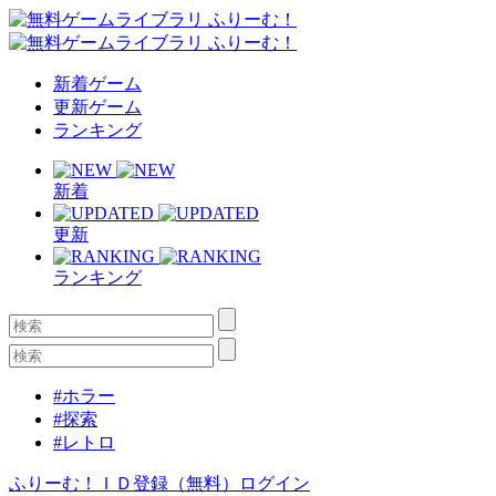
新着ゲーム
更新ゲーム
ランキング
新着
更新
ランキング
#ホラー
#探索
#レトロ
ふりーむ！ＩＤ登録（無料）
ログイン