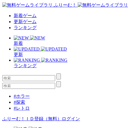
新着ゲーム
更新ゲーム
ランキング
新着
更新
ランキング
#ホラー
#探索
#レトロ
ふりーむ！ＩＤ登録（無料）
ログイン