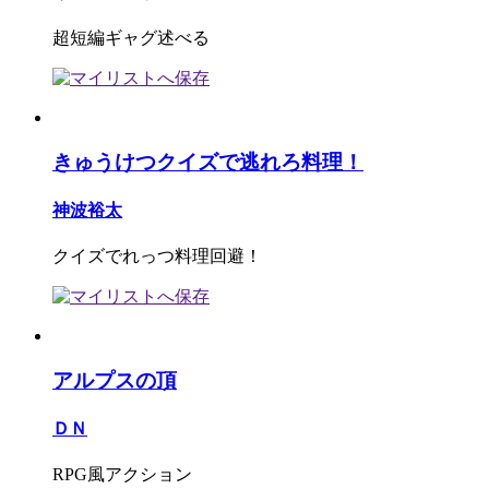
超短編ギャグ述べる
きゅうけつクイズで逃れろ料理！
神波裕太
クイズでれっつ料理回避！
アルプスの頂
ＤＮ
RPG風アクション