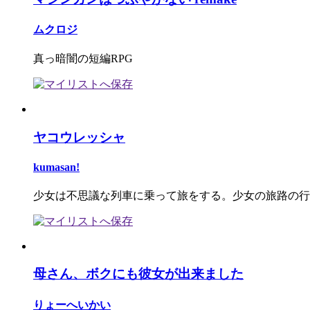
ムクロジ
真っ暗闇の短編RPG
ヤコウレッシャ
kumasan!
少女は不思議な列車に乗って旅をする。少女の旅路の行方は.
母さん、ボクにも彼女が出来ました
りょーへいかい